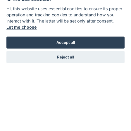
Margretelundsvägen 20
Hi, this website uses essential cookies to ensure its proper
331 34 Värnamo
operation and tracking cookies to understand how you
interact with it. The latter will be set only after consent.
Kontakta oss
Let me choose
0370 - 69 46 00
info@vfror.se
Accept all
Länkar
Reject all
Kontaktformulär
Om oss
Vårt team
Kampanjer
Sociala medier
Facebook
Instagram
LinkedIn