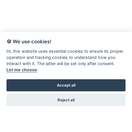
🍪 We use cookies!
Hi, this website uses essential cookies to ensure its proper
Värnamo-Forsheda Rör AB
operation and tracking cookies to understand how you
Margretelundsvägen 20
interact with it. The latter will be set only after consent.
Let me choose
331 34 Värnamo
Kontakta oss
Accept all
0370 - 69 46 00
info@vfror.se
Reject all
Länkar
Kontaktformulär
Om oss