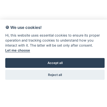
🍪 We use cookies!
Hi, this website uses essential cookies to ensure its proper
operation and tracking cookies to understand how you
Värnamo-Forsheda Rör AB
interact with it. The latter will be set only after consent.
Let me choose
Margretelundsvägen 20
331 34 Värnamo
Accept all
Kontakta oss
Reject all
0370 - 69 46 00
info@vfror.se
Länkar
Kontaktformulär
Om oss