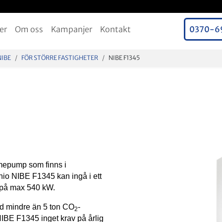
er
Om oss
Kampanjer
Kontakt
0370-6
NIBE
FÖR STÖRRE FASTIGHETER
NIBE F1345
rmepump som finns i
 nio NIBE F1345 kan ingå i ett
v på max 540 kW.
d mindre än 5 ton CO
-
2
IBE F1345 inget krav på årlig